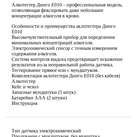
Алкотестер Динго E010 – профессиональная модель,
позволяющая фиксировать даже небольшие
концентрации алкоголя в крови.
Особенности и преимущества аклотестера Динго
E010
Высокочувствительный прибор для определения
минимальных концентраций алкоголя.
Электрохимический сенсор с точным измерением
содержания алкоголя.
Система контроля выдоха предотвращает искажение
результатов из-за неправильной работы датчика.
Тестирование прямое или с мундштуком.
Комплектация аклотестера Динго E010 (без кабеля)
Алкотестер
Кейс и чехол
Запасные мундштуки (5 штук)
Батарейки ААА (2 штуки)
Инструкция
Тип датчика электрохимический
Продувание с мундштуком, без мунштука