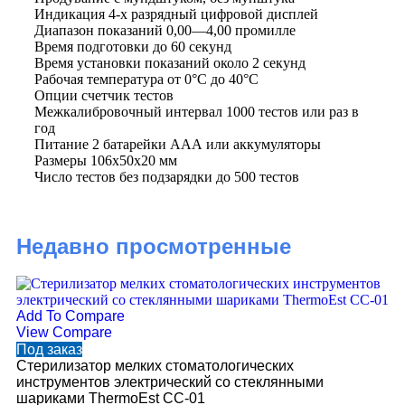
Индикация 4-х разрядный цифровой дисплей
Диапазон показаний 0,00—4,00 промилле
Время подготовки до 60 секунд
Время установки показаний около 2 секунд
Рабочая температура от 0°С до 40°С
Опции счетчик тестов
Межкалибровочный интервал 1000 тестов или раз в
год
Питание 2 батарейки ААА или аккумуляторы
Размеры 106х50х20 мм
Число тестов без подзарядки до 500 тестов
Недавно просмотренные
Ad
Add To Compare
Vi
View Compare
По
Под заказ
Ре
Стерилизатор мелких стоматологических
з
инструментов электрический со стеклянными
шариками ThermoEst CC-01