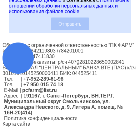
персональных данных
и соглашаюсь с
Политикой в
отношении обработки персональных данных и
использования файлов cookie
.
Отправить
Общество с ограниченной ответственностью “ПК ФАРМ”
ИНН/КПП: 7842119803 /784201001
ОГРН: 1167847411830
Банковские реквизиты: р/сч 40702810228650002841
Банк: ФИЛИАЛ “ЦЕНТРАЛЬНЫЙ” БАНКА ВТБ (ПАО) к/сч
30101810145250000411 БИК: 044525411
Тел. |
+7-952-289-61-98
Тел. |
+7 950-015-74-18
E-Мail |
pcfarm@list.ru
Адрес |
191167, г. Санкт-Петербург, ВН.ТЕР.Г.
Муниципальный округ Смольнинское, ул.
Александра Невского, д. 9, Литера А, помещ. №
16Н-20(414)
Политика конфиденциальности
Карта сайта