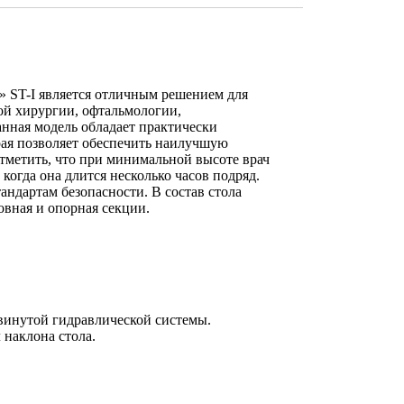
 ST-I является отличным решением для
ой хирургии, офтальмологии,
анная модель обладает практически
ая позволяет обеспечить наилучшую
отметить, что при минимальной высоте врач
 когда она длится несколько часов подряд.
ндартам безопасности. В состав стола
новная и опорная секции.
винутой гидравлической системы.
 наклона стола.