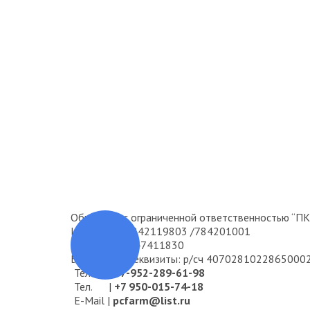
Общество с ограниченной ответственностью “П
ИНН/КПП: 7842119803 /784201001
ОГРН: 1167847411830
Банковские реквизиты: р/сч 407028102286500
Тел. |
+7-952-289-61-98
Тел. |
+7 950-015-74-18
E-Мail |
pcfarm@list.ru