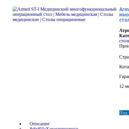
Arm
мно
сто
Атри
Кате
стол
Прои
Стра
Кит
Гара
12 м
Под 
Описание
Характеристики