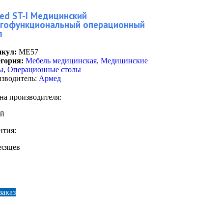
ed ST-I Медицинский
гофункциональный операционный
л
кул:
ME57
гория:
Мебель медицинская
,
Медицинские
ы
,
Операционные столы
зводитель:
Армед
на производителя:
ай
нтия:
есяцев
заказ