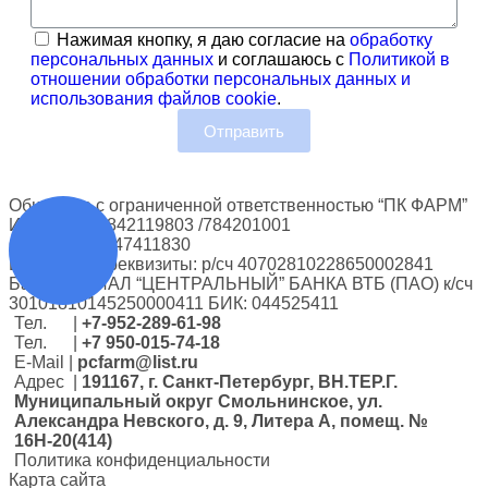
Нажимая кнопку, я даю согласие на
обработку
персональных данных
и соглашаюсь с
Политикой в
отношении обработки персональных данных и
использования файлов cookie
.
Отправить
Общество с ограниченной ответственностью “ПК ФАРМ”
ИНН/КПП: 7842119803 /784201001
ОГРН: 1167847411830
Банковские реквизиты: р/сч 40702810228650002841
Банк: ФИЛИАЛ “ЦЕНТРАЛЬНЫЙ” БАНКА ВТБ (ПАО) к/сч
30101810145250000411 БИК: 044525411
Тел. |
+7-952-289-61-98
Тел. |
+7 950-015-74-18
E-Мail |
pcfarm@list.ru
Адрес |
191167, г. Санкт-Петербург, ВН.ТЕР.Г.
Муниципальный округ Смольнинское, ул.
Александра Невского, д. 9, Литера А, помещ. №
16Н-20(414)
Политика конфиденциальности
Карта сайта