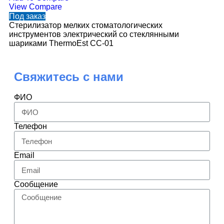
View Compare
По
Под заказ
Ре
Стерилизатор мелких стоматологических
з
инструментов электрический со стеклянными
шариками ThermoEst CC-01
Свяжитесь с нами
ФИО
Телефон
Email
Сообщение