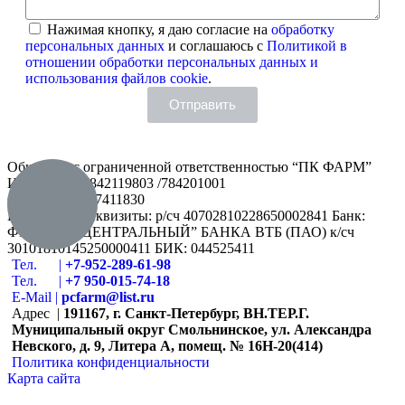
Нажимая кнопку, я даю согласие на
обработку
персональных данных
и соглашаюсь с
Политикой в
отношении обработки персональных данных и
использования файлов cookie
.
Отправить
Общество с ограниченной ответственностью “ПК ФАРМ”
ИНН/КПП: 7842119803 /784201001
ОГРН: 1167847411830
Банковские реквизиты: р/сч 40702810228650002841 Банк:
ФИЛИАЛ “ЦЕНТРАЛЬНЫЙ” БАНКА ВТБ (ПАО) к/сч
30101810145250000411 БИК: 044525411
Тел. |
+7-952-289-61-98
Тел. |
+7 950-015-74-18
E-Мail |
pcfarm@list.ru
Адрес |
191167, г. Санкт-Петербург, ВН.ТЕР.Г.
Муниципальный округ Смольнинское, ул. Александра
Невского, д. 9, Литера А, помещ. № 16Н-20(414)
Политика конфиденциальности
Карта сайта