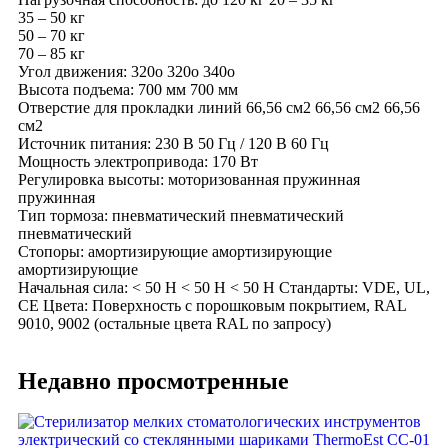
35 – 50 кг
50 – 70 кг
70 – 85 кг
Угол движения: 320o 320o 340o
Высота подъема: 700 мм 700 мм
Отверстие для прокладки линий 66,56 см2 66,56 см2 66,56
см2
Источник питания: 230 В 50 Гц / 120 В 60 Гц
Мощность электропривода: 170 Вт
Регулировка высоты: моторизованная пружинная
пружинная
Тип тормоза: пневматический пневматический
пневматический
Стопоры: амортизирующие амортизирующие
амортизирующие
Начальная сила: < 50 Н < 50 Н < 50 Н Стандарты: VDE, UL,
СЕ Цвета: Поверхность с порошковым покрытием, RAL
9010, 9002 (остальные цвета RAL по запросу)
Недавно просмотренные
Ad