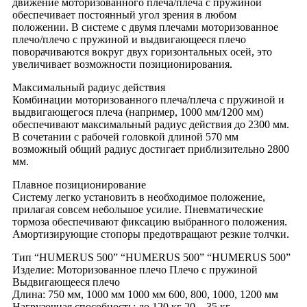
движение моторизованного плеча/плеча с пружиной
обеспечивает постоянный угол зрения в любом
положении. В системе с двумя плечами моторизованное
плечо/плечо с пружиной и выдвигающееся плечо
поворачиваются вокруг двух горизонтальных осей, это
увеличивает возможности позиционирования.
Максимальный радиус действия
Комбинации моторизованного плеча/плеча с пружиной и
выдвигающегося плеча (например, 1000 мм/1200 мм)
обеспечивают максимальный радиус действия до 2300 мм.
В сочетании с рабочей головкой длиной 570 мм
возможный общий радиус достигает приблизительно 2800
мм.
Плавное позиционирование
Систему легко установить в необходимое положение,
прилагая совсем небольшое усилие. Пневматические
тормоза обеспечивают фиксацию выбранного положения.
Амортизирующие стопоры предотвращают резкие толчки.
Тип “HUMERUS 500” “HUMERUS 500” “HUMERUS 500”
Изделие: Моторизованное плечо Плечо с пружиной
Выдвигающееся плечо
Длина: 750 мм, 1000 мм 1000 мм 600, 800, 1000, 1200 мм
Нагрузочная способность: до 120 кг 20 – 35 кг