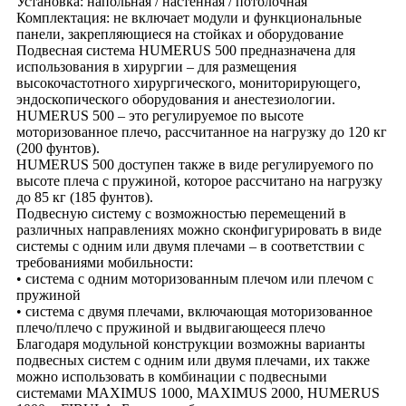
Установка: напольная / настенная / потолочная
Комплектация: не включает модули и функциональные
панели, закрепляющиеся на стойках и оборудование
Подвесная система HUMERUS 500 предназначена для
использования в xирургии – для размещения
высокочастотного хирургического, мониторирующего,
эндоскопического оборудования и анестезиологии.
HUMERUS 500 – это регулируемое по высоте
моторизованное плечо, рассчитанное на нагрузку до 120 кг
(200 фунтов).
HUMERUS 500 доступен также в виде регулируемого по
высоте плеча с пружиной, которое рассчитано на нагрузку
до 85 кг (185 фунтов).
Подвесную систему с возможностью перемещений в
различных направлениях можно сконфигурировать в виде
системы с одним или двумя плечами – в соответствии с
требованиями мобильности:
• система с одним моторизованным плечом или плечом с
пружиной
• система с двумя плечами, включающая моторизованное
плечо/плечо с пружиной и выдвигающееся плечо
Благодаря модульной конструкции возможны варианты
подвесных систем с одним или двумя плечами, их также
можно использовать в комбинации с подвесными
системами MAXIMUS 1000, MAXIMUS 2000, HUMERUS