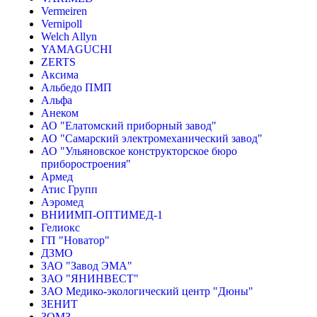
Vermeiren
Vernipoll
Welch Allyn
YAMAGUCHI
ZERTS
Аксима
Альбедо ПМП
Альфа
Анеком
АО "Елатомский приборный завод"
АО "Самарский электромеханический завод"
АО "Ульяновское конструкторское бюро
приборостроения"
Армед
Атис Групп
Аэромед
ВНИИМП-ОПТИМЕД-1
Гелиокс
ГП "Новатор"
ДЗМО
ЗАО "Завод ЭМА"
ЗАО "ЯНИНВЕСТ"
ЗАО Медико-экологический центр "Дюны"
ЗЕНИТ
ЗОМЗ