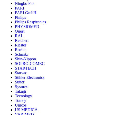
Ningbo Flo
PARI
PARI GmbH
Philips
Philips Respironics
PHYSIOMED
Quest
RAL
Reichert
Riester
Roche
Schmitz
Shin-Nippon
SOPRO-COMEG
STARTECH
Starvac
Stihler Electronics
Sutter
Sysmex
Takagi
Tecnology
Tomey
Unicos
US MEDICA
VARIMED