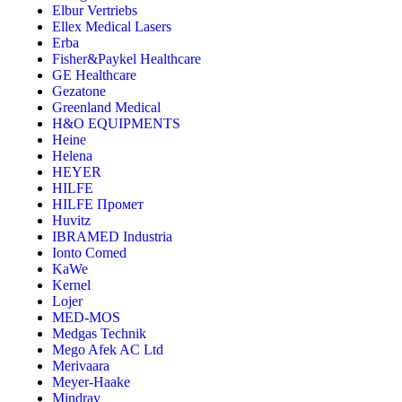
Elbur Vertriebs
Ellex Medical Lasers
Erba
Fisher&Paykel Healthcare
GE Healthcare
Gezatone
Greenland Medical
H&O EQUIPMENTS
Heine
Helena
HEYER
HILFE
HILFE Промет
Huvitz
IBRAMED Industria
Ionto Comed
KaWe
Kernel
Lojer
MED-MOS
Medgas Technik
Mego Afek AC Ltd
Merivaara
Meyer-Haake
Mindray