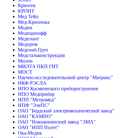
Криотек
КРОНТ
Мед ТеКо
Мед-Крионика
Медин
Медицинофф
Медплант
Медпром
Медснаб-Груп
Медстальконструкция
Милон
МИЛТА ПКП ГИТ
МОСТ
Научно-исследовательский центр "Матрикс"
НКФ РЭСЛА
НПО Космического приборостроения
НПО Медприбор
НПП "Метромед"
НПФ "ЭлеПС"
ОАО "Бердский электромеханический завод"
ОАО "КАМПО"
ОАО "Новоаннинский завод "ЭМА"
ОАО "НПП Полет"
Ока-Медик