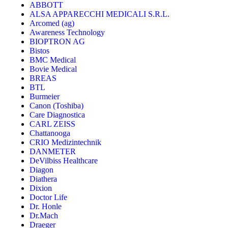
ABBOTT
ALSA APPARECCHI MEDICALI S.R.L.
Arcomed (ag)
Awareness Technology
BIOPTRON AG
Bistos
BMC Medical
Bovie Medical
BREAS
BTL
Burmeier
Canon (Toshiba)
Care Diagnostica
CARL ZEISS
Chattanooga
CRIO Medizintechnik
DANMETER
DeVilbiss Healthcare
Diagon
Diathera
Dixion
Doctor Life
Dr. Honle
Dr.Mach
Draeger