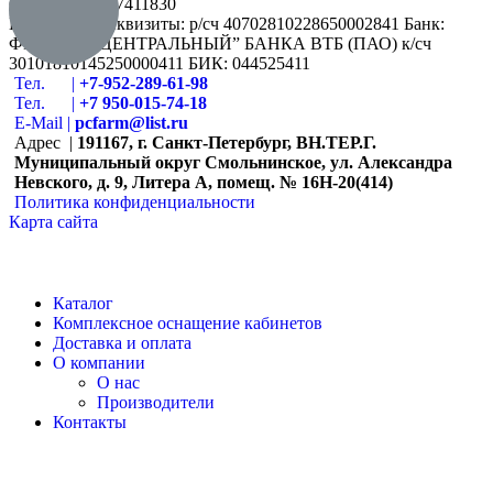
ОГРН: 1167847411830
Банковские реквизиты: р/сч 40702810228650002841 Банк:
ФИЛИАЛ “ЦЕНТРАЛЬНЫЙ” БАНКА ВТБ (ПАО) к/сч
30101810145250000411 БИК: 044525411
Тел. |
+7-952-289-61-98
Тел. |
+7 950-015-74-18
E-Мail |
pcfarm@list.ru
Адрес |
191167, г. Санкт-Петербург, ВН.ТЕР.Г.
Муниципальный округ Смольнинское, ул. Александра
Невского, д. 9, Литера А, помещ. № 16Н-20(414)
Политика конфиденциальности
Карта сайта
Каталог
Комплексное оснащение кабинетов
Доставка и оплата
О компании
О нас
Производители
Контакты