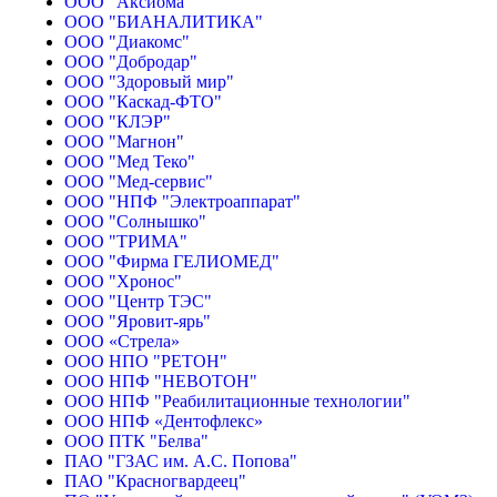
ООО "Аксиома"
ООО "БИАНАЛИТИКА"
ООО "Диакомс"
ООО "Добродар"
ООО "Здоровый мир"
ООО "Каскад-ФТО"
ООО "КЛЭР"
ООО "Магнон"
ООО "Мед Теко"
ООО "Мед-сервис"
ООО "НПФ "Электроаппарат"
ООО "Солнышко"
ООО "ТРИМА"
ООО "Фирма ГЕЛИОМЕД"
ООО "Хронос"
ООО "Центр ТЭС"
ООО "Яровит-ярь"
ООО «Стрела»
ООО НПО "РЕТОН"
ООО НПФ "НЕВОТОН"
ООО НПФ "Реабилитационные технологии"
ООО НПФ «Дентофлекс»
ООО ПТК "Белва"
ПАО "ГЗАС им. А.С. Попова"
ПАО "Красногвардеец"