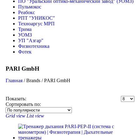
ПО "Уральский оптико-механический завод" (УОМЗ)
Пульмокос
Реабокс
РПТ "УНИКОС"
Техноаргус МРП
Трима
УОМЗ
УП "Азгар"
Физиотехника
Фотек
PARI GmbH
Главная
/ Brands / PARI GmbH
Показать:
Сортировать по:
Grid view
List view